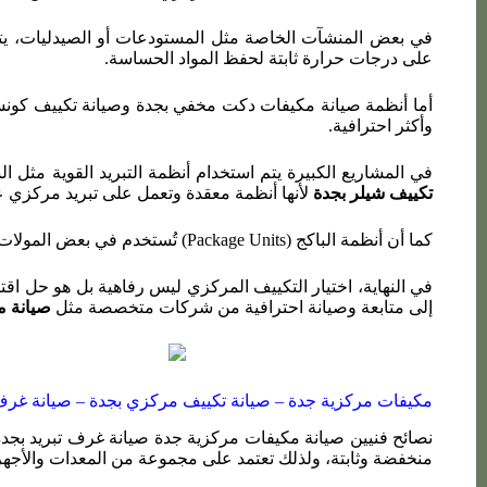
في بعض المنشآت الخاصة مثل المستودعات أو الصيدليات، يتم 
على درجات حرارة ثابتة لحفظ المواد الحساسة.
أما أنظمة صيانة مكيفات دكت مخفي بجدة وصيانة تكييف كونسي
وأكثر احترافية.
في المشاريع الكبيرة يتم استخدام أنظمة التبريد القوية مثل الشيلر (Chiller)، وهي مناسبة جدًا للمباني الضخمة، وتحتاج خبرة خاصة في التشغيل والص
تكييف شيلر بجدة
لأنها أنظمة معقدة وتعمل على تبريد مركزي ع
كما أن أنظمة الباكج (Package Units) تُستخدم في بعض المولات والمستودعات، وتحتاج صيانة دورية ضمن خدمات
في النهاية، اختيار التكييف المركزي ليس رفاهية بل هو حل اقت
إلى متابعة وصيانة احترافية من شركات متخصصة مثل
صيانة م
مكيفات مركزية جدة –
صيانة تكييف مركزي بجدة –
صيانة غرف 
نصائح فنيين صيانة مكيفات مركزية جدة صيانة غرف تبريد بجدة 
منخفضة وثابتة، ولذلك تعتمد على مجموعة من المعدات والأجهز