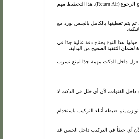
في البداية يتم عمل تصميم هندسي دقيق لمسارات الدكت قبل تنفيذ السقف، حيث يتم تحديد أماكن فتحات الهواء (Diffusers) ومخارج الرجوع (Return Air). هذا التخطيط مهم
م يتم تغطيتها بالكامل بالجبس بورد مع
يكية.
لها. هذا النوع يحتاج دقة عالية جدًا في
ة
لضمان التنفيذ الصحيح من البداية.
العزل داخل الدكت مهمة جدًا لمنع تسرب
اخل القنوات، لأن أي خلل في الدكت لا
لتوازن يتم ضبطه أثناء التركيب باستخدام
لأن أي خطأ في التركيب داخل الجبس قد