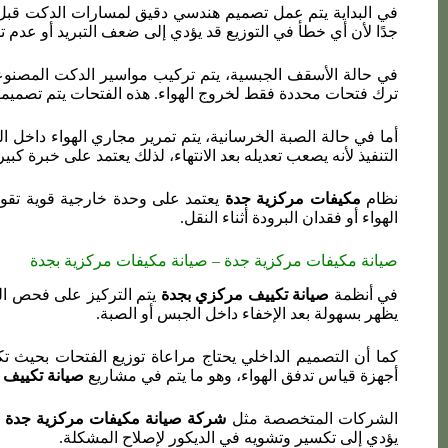
جدًا لأن أي خطأ في التوزيع قد يؤدي إلى ضعف التبريد أو عدم ت
في حالة الأسقف الجبسية، يتم تركيب مواسير الدكت المصنوعة 
ترك فتحات محددة فقط لخروج الهواء. هذه الفتحات يتم تصميمها
أما في حالة الصبة الخرسانية، يتم تمرير مجاري الهواء داخل ال
التنفيذ لأنه يصعب تعديله بعد الانتهاء، لذلك يعتمد على خبرة ك
نظام
مكيفات مركزية جدة
يعتمد على وحدة خارجية قوية تقوم 
الهواء أو فقدان البرودة أثناء النقل.
صيانة مكيفات مركزية جدة – صيانة مكيفات مركزية بجدة
في أنظمة
صيانة تكييف مركزي بجدة
يتم التركيز على فحص ال
يظهر بسهولة بعد الإخفاء داخل الجبس أو الصبة.
كما أن التصميم الداخلي يحتاج مراعاة توزيع الفتحات بحيث تكو
أجهزة قياس تدفق الهواء، وهو ما يتم في مشاريع
صيانة تكييف
الشركات المتخصصة مثل
شركة صيانة مكيفات مركزية جدة
ت
يؤدي إلى تكسير وتشويه في الديكور لإصلاح المشكلة.