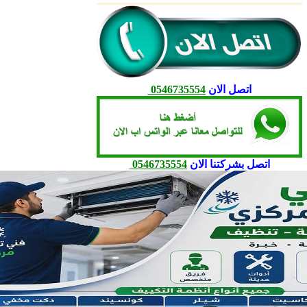
اتصل الان
0546735554
اتصل بشركتنا الان
0546735554