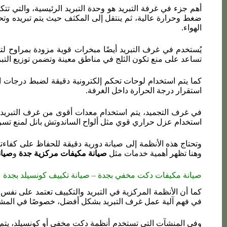
أهم جزء في غرفة التبريد هو وحدة التبريد الرئيسية، والتي 
ضغط وحرارة عالية، ثم ينتقل إلى المكثف حيث يتم تبريده وتحو
الهواء.
يُستخدم في غرف التبريد أيضًا مبخرات قوية مزودة بمراوح لتوز
تساعد على منع تكون الثلج في مناطق معينة وتضمن توزيع التب
كما يتم استخدام لوحات تحكم إلكترونية دقيقة لضبط درجات ال
استقرار درجة الحرارة داخل الغرفة.
في غرف التجميد، يتم استخدام معدات أقوى من غرف التبريد 
استخدام عزل حراري قوي مثل ألواح الساندوتش بانل لمنع تسر
وتحتاج هذه الأنظمة إلى صيانة دورية دقيقة للحفاظ على كفا
وهنا تظهر أهمية خدمات مثل
صيانة مكيفات مركزية جدة
و
صيان
صيانة مكيفات دكت مخفي بجدة –
صيانة تكييف كونسيلد بجدة
كما أن الأنظمة المركزية في التبريد والتكييف تعتمد على نفس ا
في فهم آلية عمل غرف التبريد بشكل أفضل، خصوصًا في المشار
وفي المنشآت التي تستخدم أنظمة دكت مخفي أو كونسيلد، يتم ا