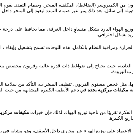
تتكون من الكمبروسر (الضاغط)، المكثف، المبخر، وصمام التمدد. يقوم
يله إلى سائل. بعد ذلك يمر عبر صمام التمدد ليعود إلى المبخر داخل 
يع الهواء البارد بشكل متساوٍ داخل الغرفة، مما يحافظ على درجة حرا
ريد بشكل احترافي.
حرارة ومراقبة النظام بالكامل. هذه اللوحات تسمح بتشغيل وإيقاف ال
العادية، حيث تحتاج إلى ضواغط ذات قدرة عالية وفريون مخصص يتح
ب البرودة.
ءتها، مثل فحص مستوى الفريون، تنظيف المبخرات، التأكد من سلامة 
ة مكيفات مركزية بجدة
في دعم الأنظمة الكبيرة المشابهة من حيث المب
لفكرة تقريبًا من ناحية توزيع الهواء، لذلك فإن خبرات
مكيفات مركزية
يع الكبيرة.
لاعتماد على توزيع الهواء عبر مجاري داخل الأسقف، وهو مشابه في بع